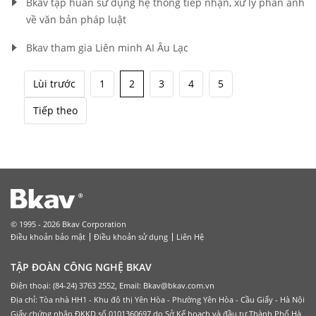
Bkav tập huấn sử dụng hệ thống tiếp nhận, xử lý phản ánh
về văn bản pháp luật
Bkav tham gia Liên minh AI Âu Lạc
Lùi trước
1
2
3
4
5
Tiếp theo
© 1995 - 2026 Bkav Corporation
Điều khoản bảo mật
Điều khoản sử dụng
Liên Hệ
TẬP ĐOÀN CÔNG NGHỆ BKAV
Điện thoại: (84-24) 3763 2552, Email: Bkav@bkav.com.vn
Địa chỉ: Tòa nhà HH1 - Khu đô thị Yên Hòa - Phường Yên Hòa - Cầu Giấy - Hà Nội
Giấy chứng nhận ĐKKD số 0101360697 do Sở Kế hoạch và đầu tư Thành Phố Hà