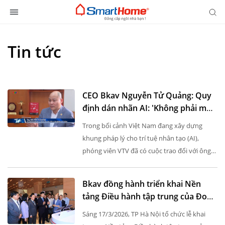
Tin tức
CEO Bkav Nguyễn Tử Quảng: Quy
định dán nhãn AI: 'Không phải mọi
nội dung đều phải gắn nhãn'
Trong bối cảnh Việt Nam đang xây dựng
khung pháp lý cho trí tuệ nhân tạo (AI),
phóng viên VTV đã có cuộc trao đổi với ông
Nguyễn Tử Quảng, CEO Bkav, Chủ tịch Ủy
Ban AI (Vinasa) về những điểm đáng...
Bkav đồng hành triển khai Nền
tảng Điều hành tập trung của Đoàn
đại biểu Quốc hội và HĐND 2 cấp
Sáng 17/3/2026, TP Hà Nội tổ chức lễ khai
thành phố Hà Nội