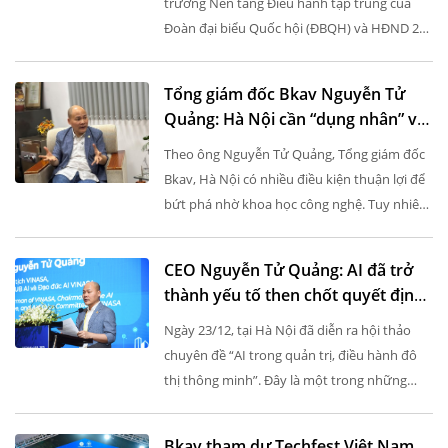
trương Nền tảng Điều hành tập trung của
Đoàn đại biểu Quốc hội (ĐBQH) và HĐND 2
cấp thành phố với chủ đề “Một điểm đến của
mọi nhiệm vụ”. Sự kiện được tổ...
Tổng giám đốc Bkav Nguyễn Tử
Quảng: Hà Nội cần “dụng nhân” và
“dụng lực” hợp lý để bứt phá
Theo ông Nguyễn Tử Quảng, Tổng giám đốc
Bkav, Hà Nội có nhiều điều kiện thuận lợi để
bứt phá nhờ khoa học công nghệ. Tuy nhiên,
việc sử dụng các nguồn lực này như thế nào
để đạt hiệu quả cao nhất...
CEO Nguyễn Tử Quảng: AI đã trở
thành yếu tố then chốt quyết định
năng lực quản trị thành phố
Ngày 23/12, tại Hà Nội đã diễn ra hội thảo
chuyên đề “AI trong quản trị, điều hành đô
thị thông minh”. Đây là một trong những
hoạt động quan trọng thuộc khuôn khổ Hội
nghị Thành phố Thông minh Việt...
Bkav tham dự Techfest Việt Nam