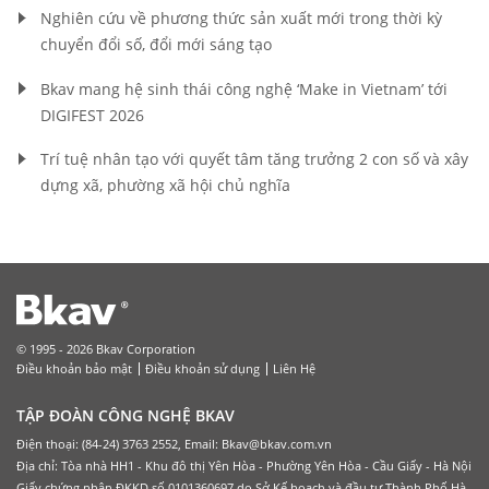
Nghiên cứu về phương thức sản xuất mới trong thời kỳ
chuyển đổi số, đổi mới sáng tạo
Bkav mang hệ sinh thái công nghệ ‘Make in Vietnam’ tới
DIGIFEST 2026
Trí tuệ nhân tạo với quyết tâm tăng trưởng 2 con số và xây
dựng xã, phường xã hội chủ nghĩa
© 1995 - 2026 Bkav Corporation
Điều khoản bảo mật
Điều khoản sử dụng
Liên Hệ
TẬP ĐOÀN CÔNG NGHỆ BKAV
Điện thoại: (84-24) 3763 2552, Email: Bkav@bkav.com.vn
Địa chỉ: Tòa nhà HH1 - Khu đô thị Yên Hòa - Phường Yên Hòa - Cầu Giấy - Hà Nội
Giấy chứng nhận ĐKKD số 0101360697 do Sở Kế hoạch và đầu tư Thành Phố Hà