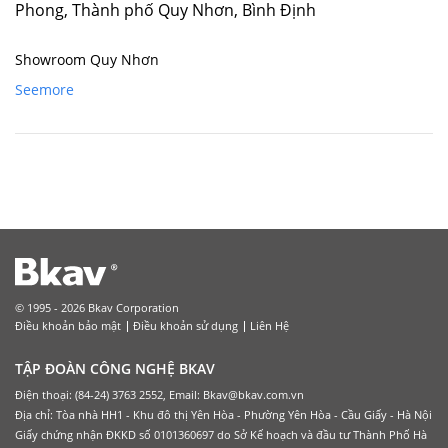
Phong, Thành phố Quy Nhơn, Bình Định
Showroom Quy Nhơn
Seemore
© 1995 - 2026 Bkav Corporation
Điều khoản bảo mật
Điều khoản sử dụng
Liên Hệ
TẬP ĐOÀN CÔNG NGHỆ BKAV
Điện thoại: (84-24) 3763 2552, Email: Bkav@bkav.com.vn
Địa chỉ: Tòa nhà HH1 - Khu đô thị Yên Hòa - Phường Yên Hòa - Cầu Giấy - Hà Nội
Giấy chứng nhận ĐKKD số 0101360697 do Sở Kế hoạch và đầu tư Thành Phố Hà