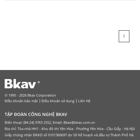
1
© 1995 - 2026 Bkav Corporation
Điều khoản bảo mật
Điều khoản sử dụng
Liên Hệ
TẬP ĐOÀN CÔNG NGHỆ BKAV
Điện thoại: (84-24) 3763 2552, Email: Bkav@bkav.com.vn
Địa chỉ: Tòa nhà HH1 - Khu đô thị Yên Hòa - Phường Yên Hòa - Cầu Giấy - Hà Nội
Giấy chứng nhận ĐKKD số 0101360697 do Sở Kế hoạch và đầu tư Thành Phố Hà