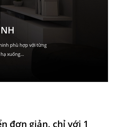
INH
 minh phù hợp với từng
èm hạ xuống…
n đơn giản, chỉ với 1